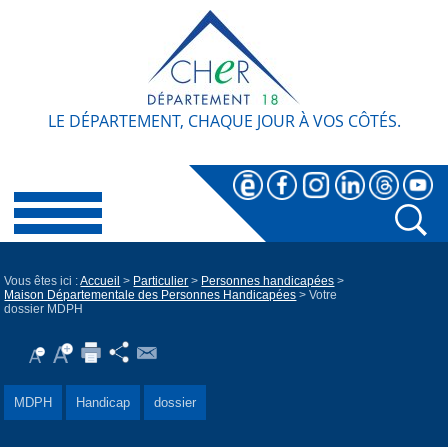
LE DÉPARTEMENT, CHAQUE JOUR À VOS CÔTÉS.
Vous êtes ici :
Accueil
>
Particulier
>
Personnes handicapées
>
Maison Départementale des Personnes Handicapées
> Votre
dossier MDPH
MDPH
Handicap
dossier