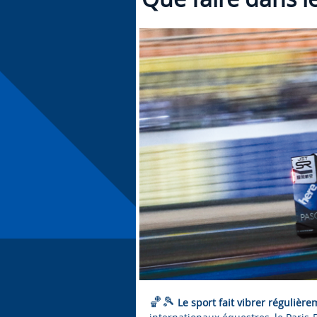
🏀🎾
Le sport fait vibrer réguliè