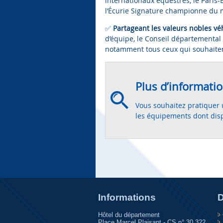
internationaux équestres, le Paris-
l’Écurie Signature championne du 
✅
Partageant les valeurs nobles vé
d’équipe, le Conseil départemental
notamment tous ceux qui souhaitent 
Plus d’informati
Vous souhaitez pratiquer 
les équipements dont dis
Informations
D
Hôtel du département
Place Marcel Plaisant - CS n° 30 322