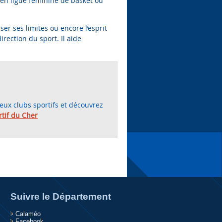
 en ligue féminine de basket ou
ser ses limites ou encore l’esprit
rection du sport. Il aide
eux clubs sportifs et découvrez
rtif du Cher
Suivre le Département
Calaméo
Facebook