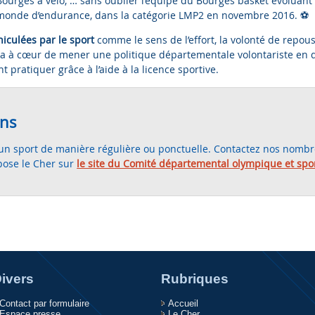
Bourges à vélo, … sans oublier l’équipe du Bourges basket évoluant
monde d’endurance, dans la catégorie LMP2 en novembre 2016. ⚽️
hiculées par le sport
comme le sens de l’effort, la volonté de repous
 a à cœur de mener une politique départementale volontariste en di
pratiquer grâce à l’aide à la licence sportive.
ons
un sport de manière régulière ou ponctuelle. Contactez nos nombr
pose le Cher sur
le site du Comité départemental olympique et spo
ivers
Rubriques
Contact par formulaire
Accueil
Espace presse
Le Cher