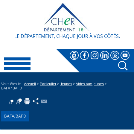
LE DÉPARTEMENT, CHAQUE JOUR À VOS CÔTÉS.
Vous êtes ici :
Accueil
>
Particulier
>
Jeunes
>
Aides aux jeunes
>
BAFA / BAFD
BAFA/BAFD