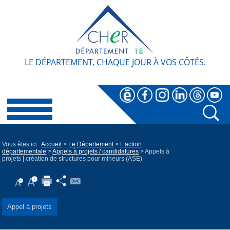
LE DÉPARTEMENT, CHAQUE JOUR À VOS CÔTÉS.
Vous êtes ici :
Accueil
>
Le Département
>
L’action
départementale
>
Appels à projets / candidatures
> Appels à
projets | création de structures pour mineurs (ASE)
Appel à projets