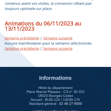
contenus avant vos visites, la connexion n’étant pas
toujours optimale sur place.
Animations du 06/11/2023 au
13/11/2023
Semaine précédente
|
Semaine suivante
Aucune manifestation pour la semaine sélectionnée.
Semaine précédente
|
Semaine suivante
Informations
Hôtel du département
Place Marcel Plaisant - CS n° 30 322
18023 Bourges Cedex
Accueil : 8h30-12h / 13h30-17h
Standard général :
02 48 27 8000