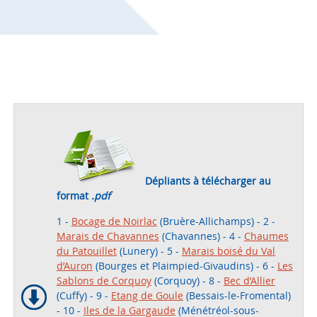
Dépliants à télécharger au
format
.pdf
1 -
Bocage de Noirlac
(Bruère-Allichamps) - 2 -
Marais de Chavannes
(Chavannes) - 4 -
Chaumes
du Patouillet
(Lunery) - 5 -
Marais boisé du Val
d’Auron
(Bourges et Plaimpied-Givaudins) - 6 -
Les
Sablons de Corquoy
(Corquoy) - 8 -
Bec d’Allier
(Cuffy) - 9 -
Etang de Goule
(Bessais-le-Fromental)
- 10 -
Iles de la Gargaude
(Ménétréol-sous-